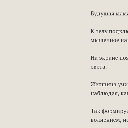
Будущая мама
К телу подкл
мышечное нап
На экране по
света.
Женщина учит
наблюдая, ка
Так формиру
волнением, н