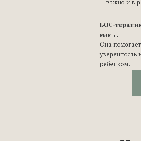
важно и в р
БОС-терапи
мамы.
Она помогает
уверенность 
ребёнком.