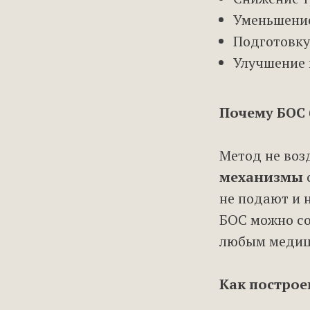
Уменьшение
Подготовку
Улучшение 
Почему БОС 
Метод не воз
механизмы
не подают и 
БОС можно со
любым медиц
Как постро