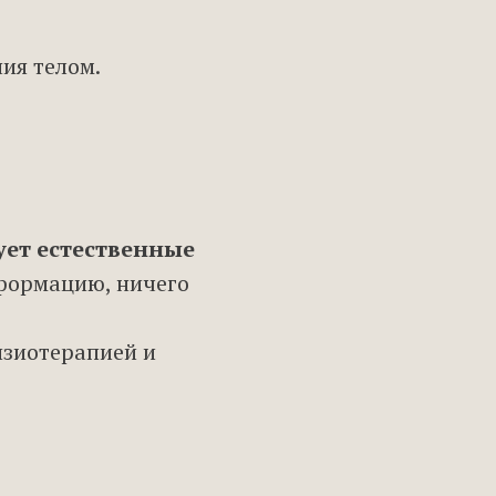
ия телом.
ует естественные
формацию, ничего
изиотерапией и