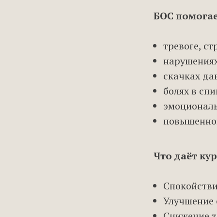
БОС помогае
тревоге, с
нарушениях
скачках дав
болях в спи
эмоциональ
повышенном
Что даёт кур
Спокойствие
Улучшение 
Снижение т