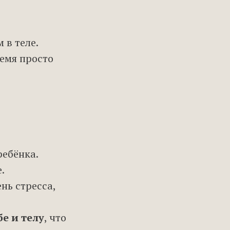
 в теле.
ремя просто
ребёнка.
.
нь стресса,
е и телу
, что